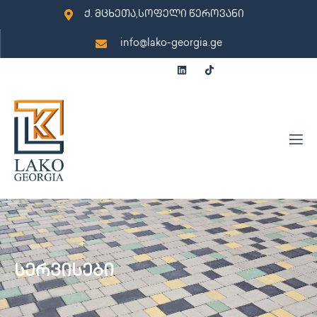
ქ. მცხეთა,სოფელი წეროვანი
info@lako-georgia.ge
სერვისები